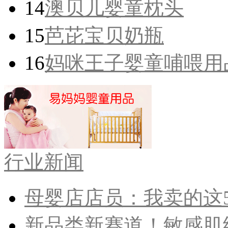
14
澳贝儿婴童枕头
15
芭芘宝贝奶瓶
16
妈咪王子婴童哺喂用
行业新闻
母婴店店员：我卖的这5
新品类新赛道！敏感肌纸