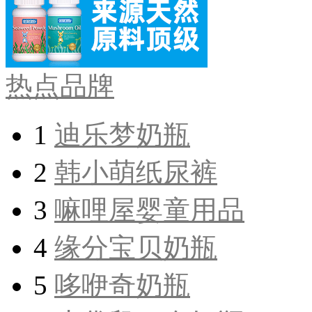
热点品牌
1
迪乐梦奶瓶
2
韩小萌纸尿裤
3
嘛哩屋婴童用品
4
缘分宝贝奶瓶
5
哆咿奇奶瓶