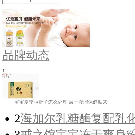
品牌动态
1
宝宝夏季拉肚子怎么处理 辰一腹泻保健贴来
2
海加尔乳糖酶复配乳化
3
戒之馆宝宝冻干爽身粉