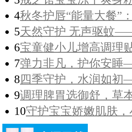
4
秋冬护唇“能量大餐”：
5
天然守护 无声驱蚊——
6
宝童健小儿增高调理贴
7
弹力非凡，护你安睡—
8
四季守护，水润如初—
9
调理脾胃选御舒，草
10
守护宝宝娇嫩肌肤，小