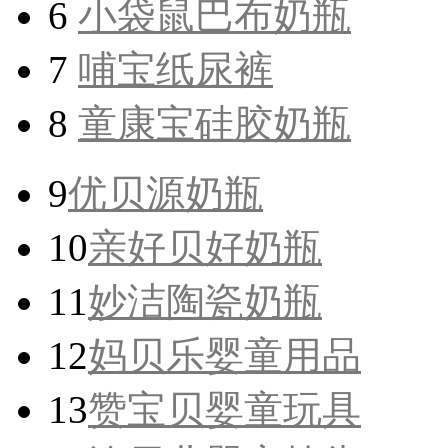
6
小袋鼠巴布奶瓶
7
哺宝纸尿裤
8
童康宝硅胶奶瓶
9
优贝源奶瓶
10
亲好贝好奶瓶
11
妙洁陶瓷奶瓶
12
妈贝乐婴童用品
13
赞宝贝婴童玩具