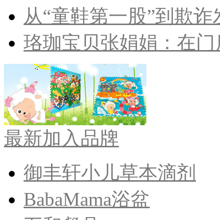
从“童鞋第一股”到欺诈发
珞珈宝贝张娟娟：在门店
最新加入品牌
御丰轩小儿草本滴剂
BabaMama浴盆