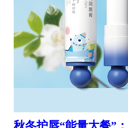
秋冬护唇“能量大餐”