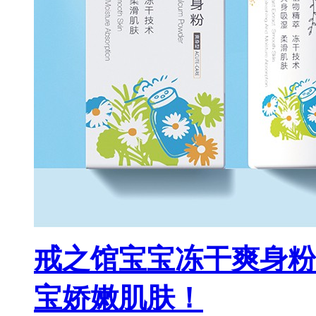
戒之馆宝宝冻干爽身粉
宝娇嫩肌肤！