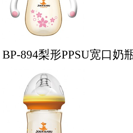
BP-894梨形PPSU宽口奶瓶