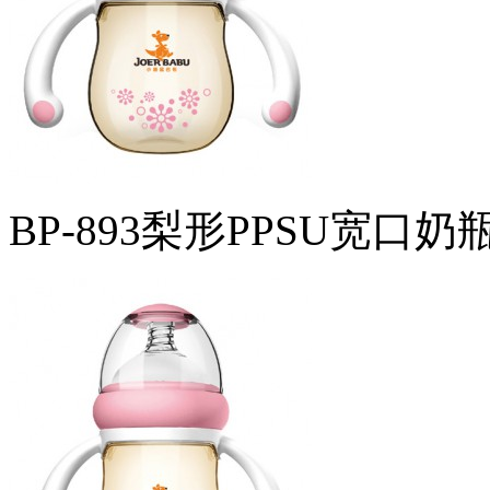
BP-893梨形PPSU宽口奶瓶