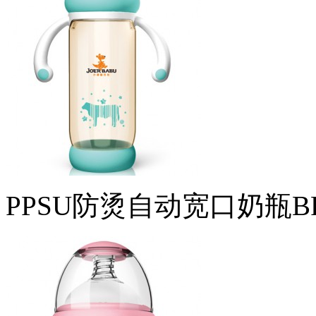
PPSU防烫自动宽口奶瓶BP-