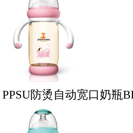
PPSU防烫自动宽口奶瓶BP-