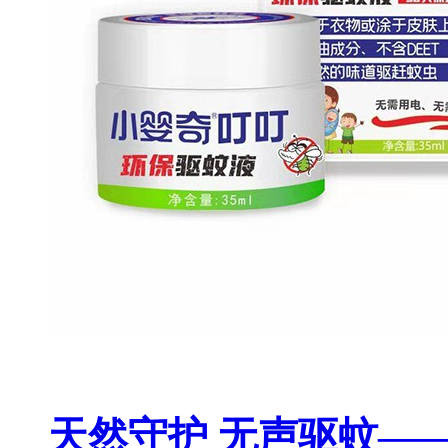
天然守护 无声驱蚊—