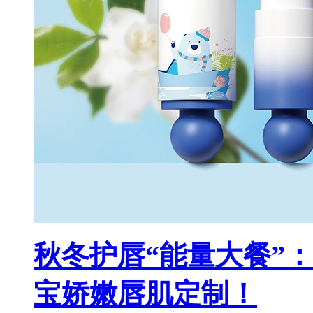
秋冬护唇“能量大餐”
宝娇嫩唇肌定制！