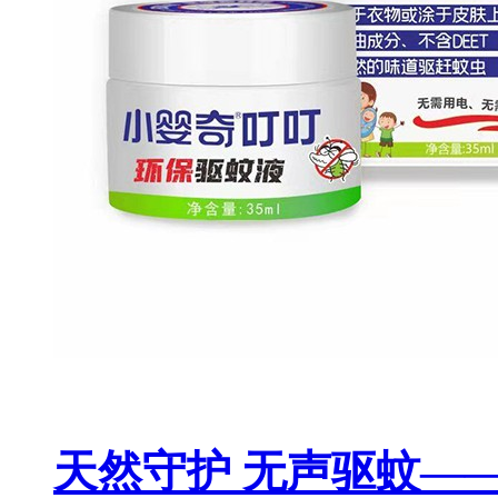
天然守护 无声驱蚊—