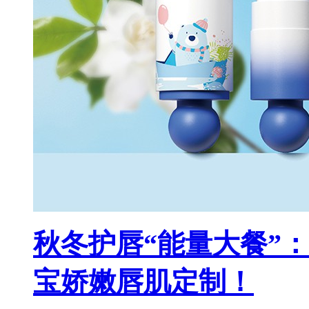
秋冬护唇“能量大餐”
宝娇嫩唇肌定制！