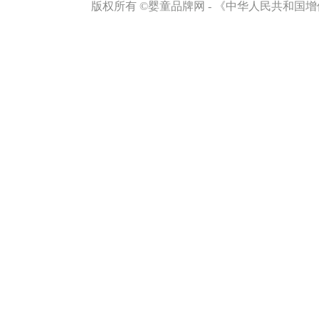
免责声明
版权所有 ©婴童品牌网 - 《中华人民共和国增值
侵权举报
网站地图