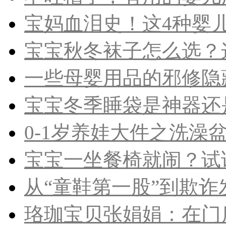
宝妈血泪史！这4种婴儿
宝宝秋冬袜子怎么选？这2
一些母婴用品的邪修隐
宝宝冬季睡袋是神器还是
0-1岁养娃大件之洗澡盆
宝宝一坐餐椅就闹？试
从“童鞋第一股”到欺诈发
珞珈宝贝张娟娟：在门店