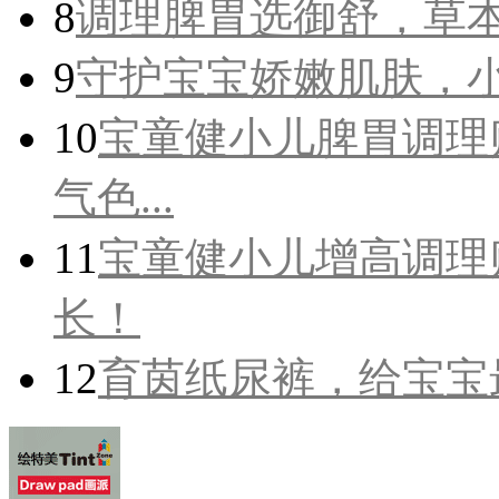
8
调理脾胃选御舒，草
9
守护宝宝娇嫩肌肤，
10
宝童健小儿脾胃调理
气色...
11
宝童健小儿增高调理
长！
12
育茵纸尿裤，给宝宝