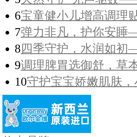
6
宝童健小儿增高调理贴
7
弹力非凡，护你安睡—
8
四季守护，水润如初—
9
调理脾胃选御舒，草
10
守护宝宝娇嫩肌肤，小