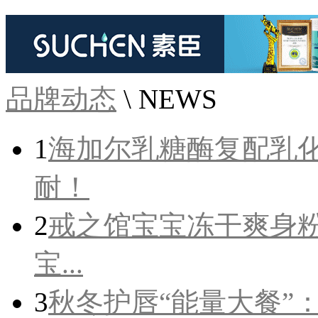
品牌动态
\ NEWS
1
海加尔乳糖酶复配乳
耐！
2
戒之馆宝宝冻干爽身
宝...
3
秋冬护唇“能量大餐”