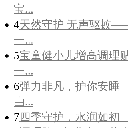
宝...
4
天然守护 无声驱蚊—
一...
5
宝童健小儿增高调理
一...
6
弹力非凡，护你安睡
由...
7
四季守护，水润如初