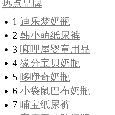
热点品牌
1
迪乐梦奶瓶
2
韩小萌纸尿裤
3
嘛哩屋婴童用品
4
缘分宝贝奶瓶
5
哆咿奇奶瓶
6
小袋鼠巴布奶瓶
7
哺宝纸尿裤