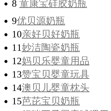
8
童康宝硅胶奶瓶
9
优贝源奶瓶
10
亲好贝好奶瓶
11
妙洁陶瓷奶瓶
12
妈贝乐婴童用品
13
赞宝贝婴童玩具
14
澳贝儿婴童枕头
15
芭芘宝贝奶瓶