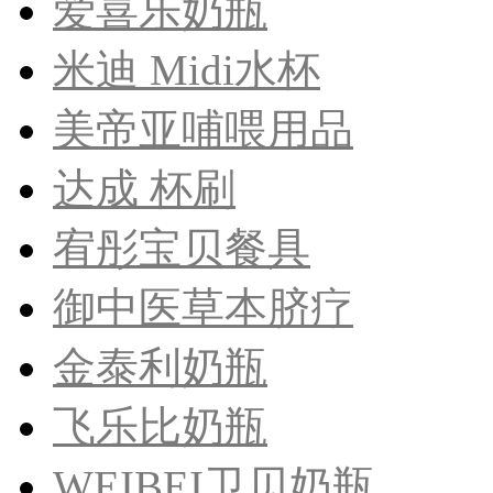
爱喜乐奶瓶
米迪 Midi水杯
美帝亚哺喂用品
达成 杯刷
宥彤宝贝餐具
御中医草本脐疗
金泰利奶瓶
飞乐比奶瓶
WEIBEI卫贝奶瓶