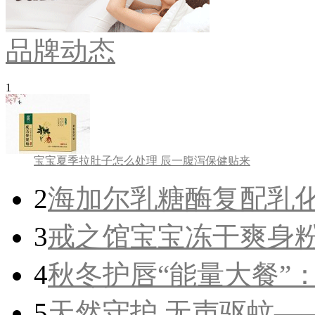
品牌动态
1
宝宝夏季拉肚子怎么处理 辰一腹泻保健贴来
2
海加尔乳糖酶复配乳化
3
戒之馆宝宝冻干爽身粉
4
秋冬护唇“能量大餐”：
5
天然守护 无声驱蚊——