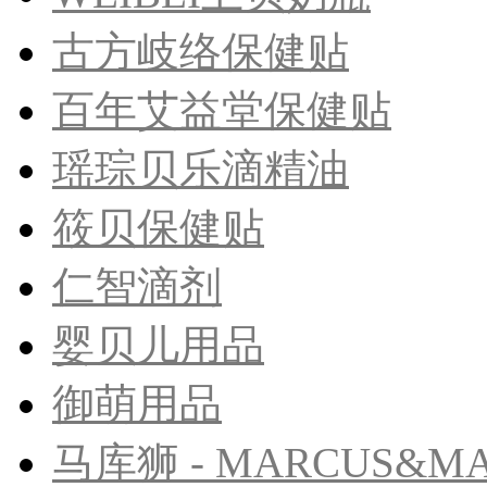
古方岐络保健贴
​百年艾益堂保健贴
瑶琮贝乐滴精油
筱贝保健贴
​仁智滴剂
婴贝儿用品
御萌用品
马库狮 - MARCUS&M