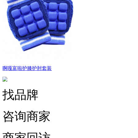
啊嘎富啦护膝护肘套装
找品牌
咨询商家
商家回访