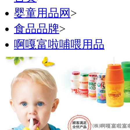
婴童用品网
>
食品品牌
>
啊嘎富啦哺喂用品