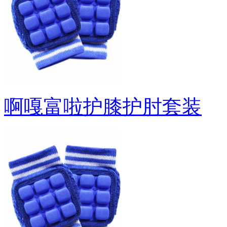
啊嘎富啦护膝护肘套装