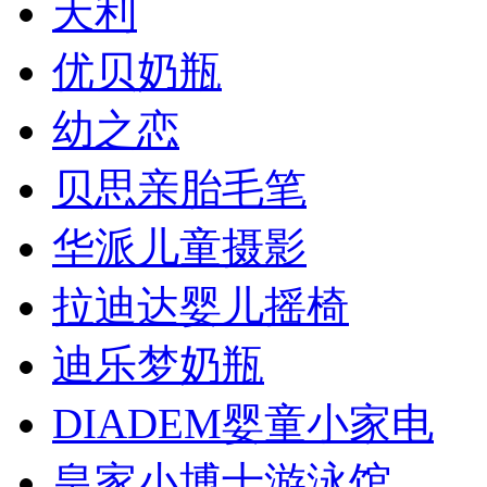
天利
优贝奶瓶
幼之恋
贝思亲胎毛笔
华派儿童摄影
拉迪达婴儿摇椅
迪乐梦奶瓶
DIADEM婴童小家电
皇家小博士游泳馆