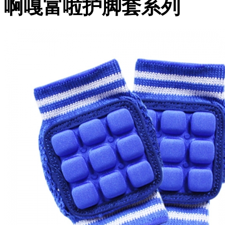
啊嘎富啦护脚套系列