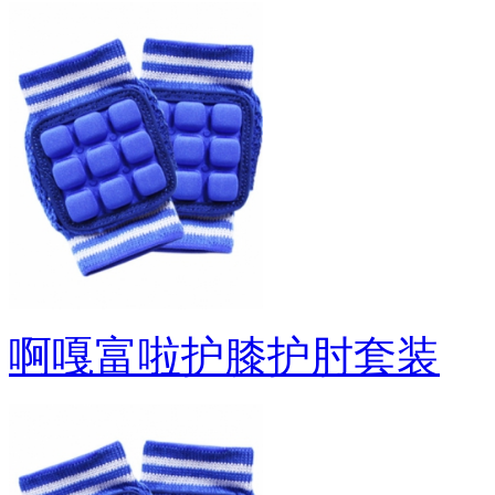
啊嘎富啦护膝护肘套装