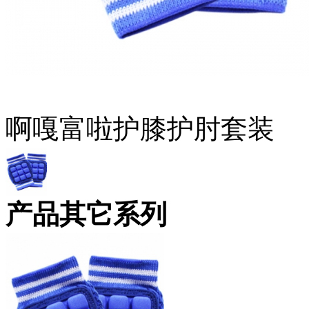
啊嘎富啦护膝护肘套装
产品其它系列