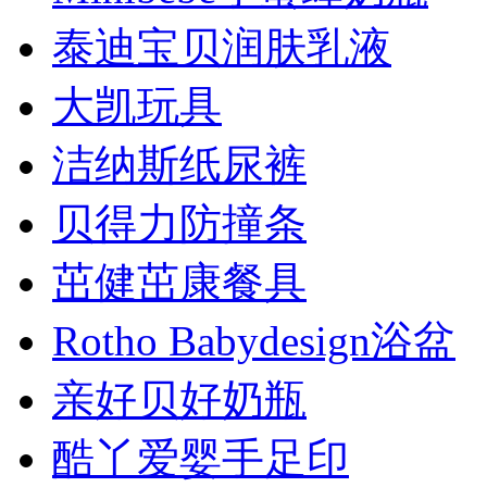
泰迪宝贝润肤乳液
大凯玩具
洁纳斯纸尿裤
贝得力防撞条
茁健茁康餐具
Rotho Babydesign浴盆
亲好贝好奶瓶
酷丫爱婴手足印