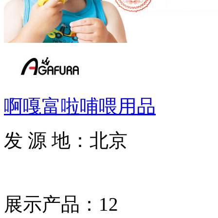
啊嘎富啦哺喂用品
发 源 地：北京
展示产品：12