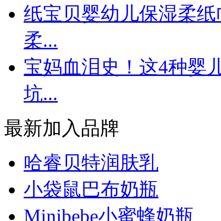
纸宝贝婴幼儿保湿柔纸
柔...
宝妈血泪史！这4种婴
坑...
最新加入品牌
哈睿贝特润肤乳
小袋鼠巴布奶瓶
Minibebe小蜜蜂奶瓶