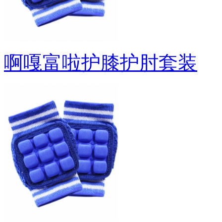
啊嘎富啦护膝护肘套装