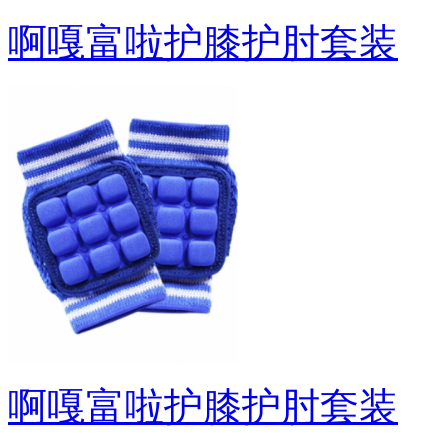
啊嘎富啦护膝护肘套装
啊嘎富啦护膝护肘套装