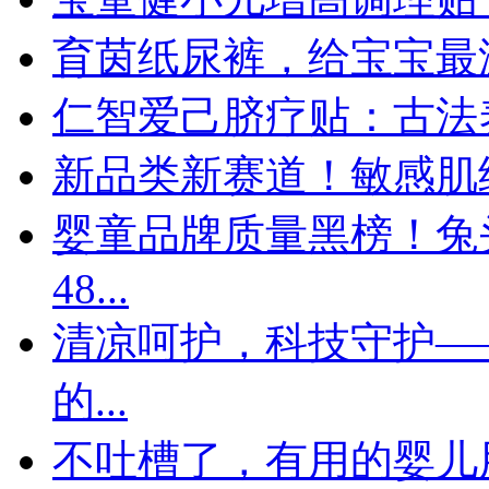
育茵纸尿裤，给宝宝最
仁智爱己脐疗贴：古法
新品类新赛道！敏感肌
婴童品牌质量黑榜！兔
48...
清凉呵护，科技守护—
的...
不吐槽了，有用的婴儿