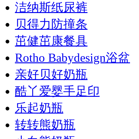
洁纳斯纸尿裤
贝得力防撞条
茁健茁康餐具
Rotho Babydesign浴盆
亲好贝好奶瓶
酷丫爱婴手足印
乐起奶瓶
转转熊奶瓶