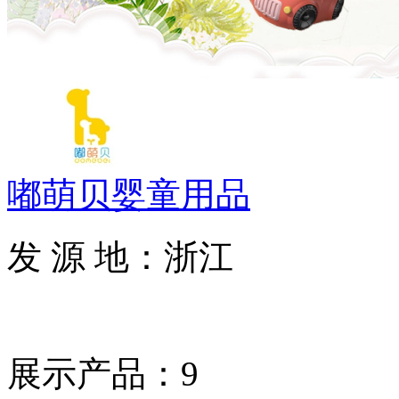
嘟萌贝婴童用品
发 源 地：浙江
展示产品：9