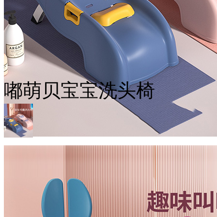
嘟萌贝宝宝洗头椅