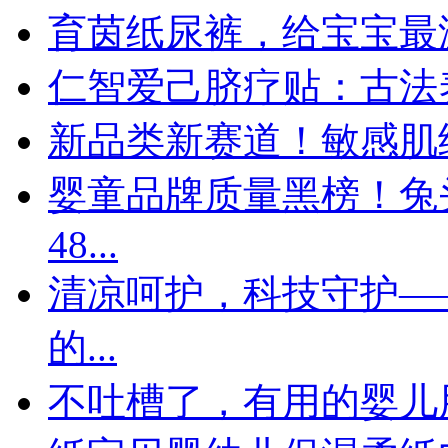
育茵纸尿裤，给宝宝最
仁智爱己脐疗贴：古法
新品类新赛道！敏感肌
婴童品牌质量黑榜！兔
48...
清凉呵护，科技守护—
的...
不吐槽了，有用的婴儿