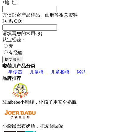
*
地 址:
方便邮寄产品样品、画册等相关资料
联 系 QQ:
请填写您的常用QQ
从业经验：
无
有经验
嘟萌贝产品分类
坐便器
儿童椅
儿童餐椅
浴盆
品牌推荐
Minibebe小蜜蜂，让孩子用安全奶瓶
小袋鼠巴布奶瓶，把爱袋回家