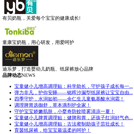
有贝奶瓶，关爱每个宝宝的健康成长!
童康宝奶瓶，用心研发，用爱呵护
迪乐梦，打造婴幼儿奶瓶、纸尿裤放心品牌
品牌动态
NEWS
宝童健小儿增高调理贴：科学助长，守护孩子成长每一...
弹力非凡，护你安睡——铭晖沙漏型纸尿裤让宝宝自由...
四季守护，水润如初——余仁生儿童氨基酸水润霜！
调理脾胃选御舒，草本滴剂护全家！
守护宝宝娇嫩肌肤，小婴奇防蚊喷雾清凉一夏！
宝童健小儿脾胃调理贴：健脾和胃，还孩子红润好气色...
宝童健小儿增高调理贴：古法蜜制助孩子茁壮成长！
育茵纸尿裤，给宝宝最温柔的呵护！