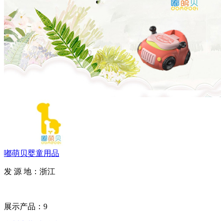
嘟萌贝婴童用品
发 源 地：浙江
展示产品：9