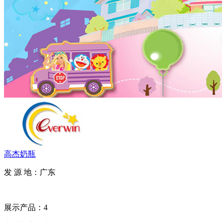
高杰奶瓶
发 源 地：广东
展示产品：4