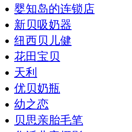
婴知岛的连锁店
新贝吸奶器
纽西贝儿健
花田宝贝
天利
优贝奶瓶
幼之恋
贝思亲胎毛笔