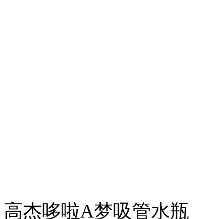
高杰哆啦A梦吸管水瓶