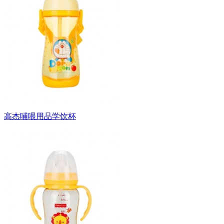
高杰哺喂用品学饮杯