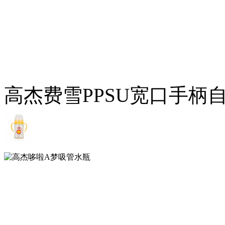
高杰费雪PPSU宽口手柄